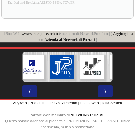
Tag Bed and Breakfast ARISTON PISA TOWER
il Sito Web
www.sardegnasearch.it
è membro di NetworkPortali.it | [
Aggiungi la
tua Azienda al Network di Portali
]
❮
❯
AnyWeb
|
Pisa
Online |
Piazza Armerina
|
Hotels Web
|
Italia Search
Portale Web membro di
NETWORK PORTALI
Questo portale aderisce al progetto di PROMOZIONE MULTI-CANALE: unico
inserimento, multipla promozione!