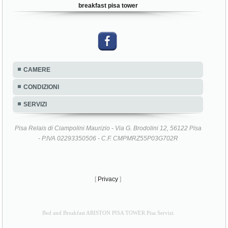
breakfast pisa tower
CAMERE
CONDIZIONI
SERVIZI
Pisa Relais di Ciampolini Maurizio - Via G. Brodolini 12, 56122 Pisa
- P.IVA 02293350506 - C.F. CMPMRZ55P03G702R
[
Privacy
]
Bed and Breakfast ARISTON PISA TOWER Pisa Servizi