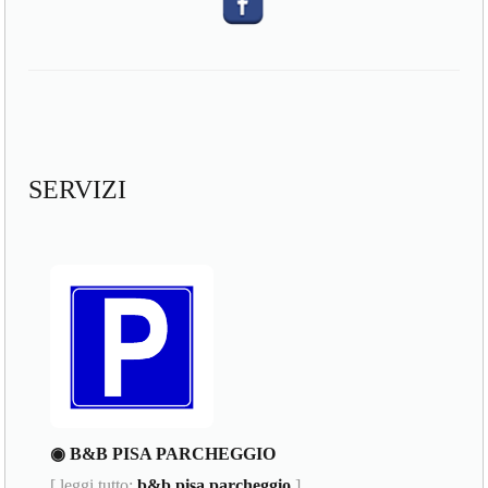
SERVIZI
◉ B&B PISA PARCHEGGIO
[ leggi tutto:
b&b pisa parcheggio
]