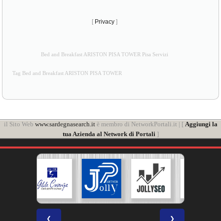
[
Privacy
]
Bed and Breakfast ARISTON PISA TOWER Pisa Servizi
Tag Bed and Breakfast ARISTON PISA TOWER
il Sito Web
www.sardegnasearch.it
è membro di NetworkPortali.it | [
Aggiungi la
tua Azienda al Network di Portali
]
❮
❯