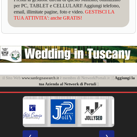
per PC, TABLET e CELLULARI! Aggiungi telefono,
email, illimitate pagine, foto e video.
GESTISCI LA
TUA ATTIVITA': anche GRATIS!
il Sito Web
www.sardegnasearch.it
è membro di NetworkPortali.it | [
Aggiungi la
tua Azienda al Network di Portali
]
❮
❯