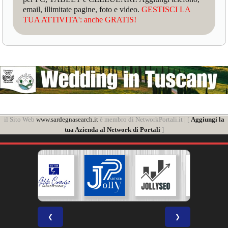
email, illimitate pagine, foto e video.
GESTISCI LA
TUA ATTIVITA': anche GRATIS!
il Sito Web
www.sardegnasearch.it
è membro di NetworkPortali.it | [
Aggiungi la
tua Azienda al Network di Portali
]
❮
❯