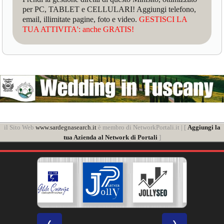
per PC, TABLET e CELLULARI! Aggiungi telefono,
email, illimitate pagine, foto e video.
GESTISCI LA
TUA ATTIVITA': anche GRATIS!
il Sito Web
www.sardegnasearch.it
è membro di NetworkPortali.it | [
Aggiungi la
tua Azienda al Network di Portali
]
❮
❯