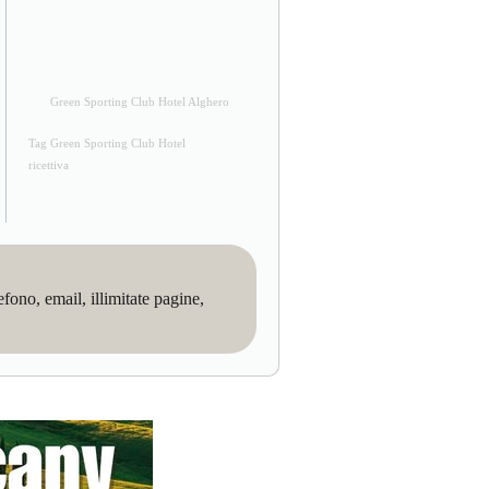
Green Sporting Club Hotel Alghero
Tag Green Sporting Club Hotel
ricettiva
no, email, illimitate pagine,