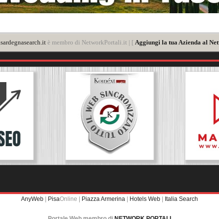
sardegnasearch.it
è membro di NetworkPortali.it | [
Aggiungi la tua Azienda al Net
AnyWeb
|
Pisa
Online |
Piazza Armerina
|
Hotels Web
|
Italia Search
Portale Web membro di
NETWORK PORTALI