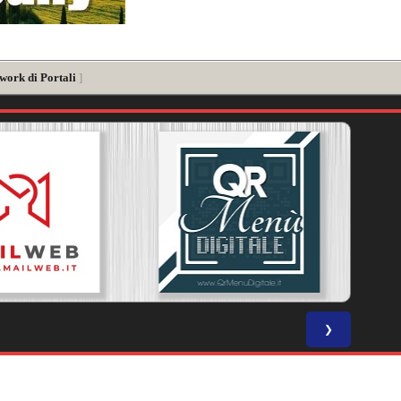
work di Portali
]
❯