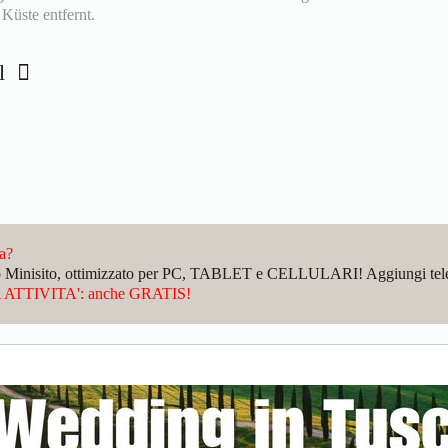
Küste entfernt.
el
da?
sto Minisito, ottimizzato per PC, TABLET e CELLULARI! Aggiungi telefo
ATTIVITA': anche GRATIS!