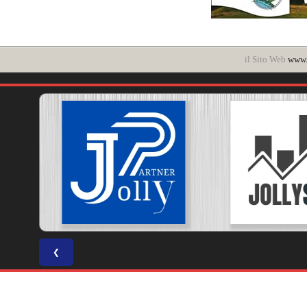
il Sito Web
www.
❮