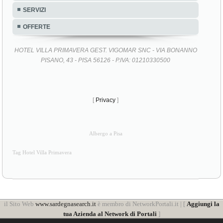
SERVIZI
OFFERTE
HOTEL VILLA PRIMAVERA GEST. VIGOMAR SNC - VIA BONANNO
PISANO, 43 - PISA 56126 - P.IVA: 01210330500
[
Privacy
]
Albergo a Pisa
Tag Hotel Villa Primavera
il Sito Web
www.sardegnasearch.it
è membro di NetworkPortali.it | [
Aggiungi la
tua Azienda al Network di Portali
]