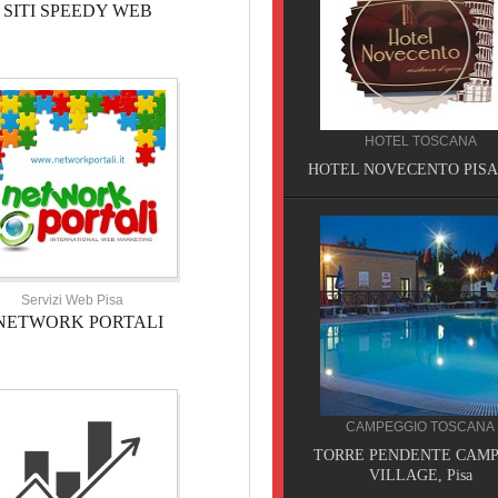
SITI SPEEDY WEB
HOTEL TOSCANA
HOTEL NOVECENTO PISA, 
Servizi Web Pisa
NETWORK PORTALI
BED AND BREAKFAST SICILIA
CAMPEGGIO TOSCANA
BED AND BREAKFAST BAOBAB,
TORRE PENDENTE CAMP
Piazza Armerina
VILLAGE, Pisa