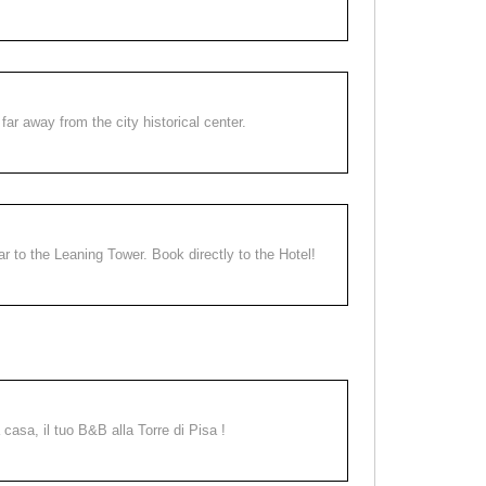
far away from the city historical center.
ear to the Leaning Tower. Book directly to the Hotel!
a casa, il tuo B&B alla Torre di Pisa !