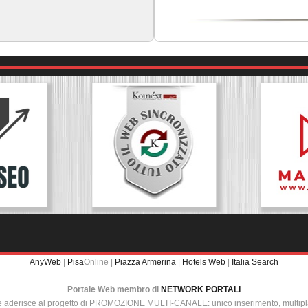
AnyWeb
|
Pisa
Online |
Piazza Armerina
|
Hotels Web
|
Italia Search
Portale Web membro di
NETWORK PORTALI
e aderisce al progetto di PROMOZIONE MULTI-CANALE: unico inserimento, multip