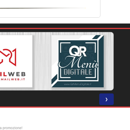
❯
la promozione!