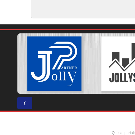
❮
Questo portal