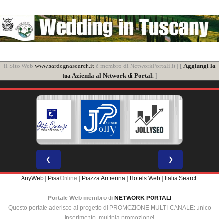
il Sito Web
www.sardegnasearch.it
è membro di NetworkPortali.it | [
Aggiungi la
tua Azienda al Network di Portali
]
❮
❯
AnyWeb
|
Pisa
Online |
Piazza Armerina
|
Hotels Web
|
Italia Search
Portale Web membro di
NETWORK PORTALI
Questo portale aderisce al progetto di PROMOZIONE MULTI-CANALE: unico
inserimento, multipla promozione!