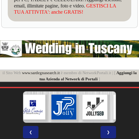
email, illimitate pagine, foto e video.
GESTISCI LA
TUA ATTIVITA': anche GRATIS!
il Sito Web
www.sardegnasearch.it
è membro di NetworkPortali.it | [
Aggiungi la
tua Azienda al Network di Portali
]
❮
❯